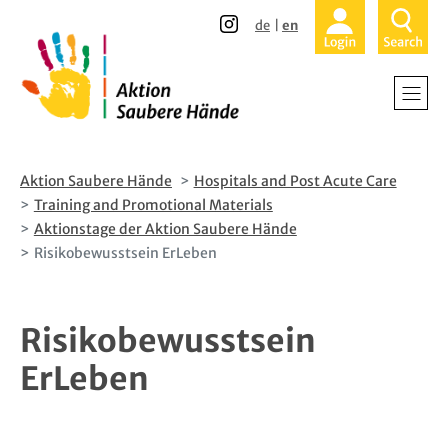
Direkt
Direkt
Hospi
de
en
zum
zur
Inhalt
Hauptnavigation
Home
Moments f
Videotutor
Hospitals a
Enroll
Nursing H
Introducto
Aktion Saubere Hände
Hospitals and Post Acute Care
Training and Promotional Materials
Aktionstage der Aktion Saubere Hände
Outpatient
Data Collec
Risikobewusstsein ErLeben
Patients an
Risikobewusstsein
About Us
Certificati
ErLeben
Participati
News