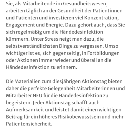
Sie, als Mitarbeitende im Gesundheitswesen,
arbeiten täglich an der Gesundheit der Patientinnen
Links
und Patienten und investieren viel Konzentration,
Engagement und Energie. Dazu gehört auch, dass Sie
FAQ
sich regelmäßig um die Händedesinfektion
kümmern. Unter Stress neigt man dazu, die
Search
selbstverständlichsten Dinge zu vergessen. Umso
wichtiger ist es, sich gegenseitig, in Fortbildungen
Login
oder Aktionen immer wieder und überall an die
Händedesinfektion zu erinnern.
Contact
Die Materialien zum diesjährigen Aktionstag bieten
daher die perfekte Gelegenheit Mitarbeiterinnen und
Legal Notic
Mitarbeiter NEU für die Händedesinfektion zu
begeistern. Jeder Aktionstag schafft auch
Privacy Pol
Aufmerksamkeit und leistet damit einen wichtigen
Beitrag für ein höheres Risikobewusstsein und mehr
Patientensicherheit.