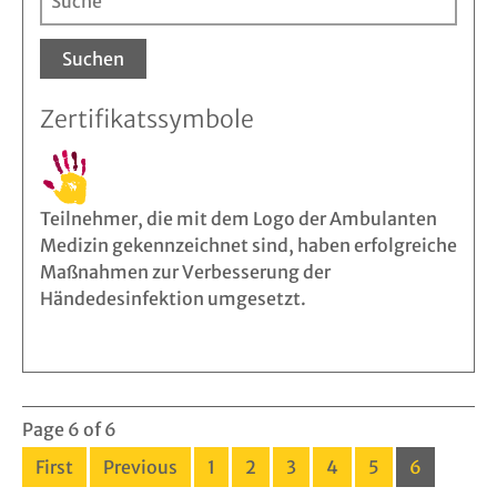
Suchen
Zertifikatssymbole
Teilnehmer, die mit dem Logo der Ambulanten
Medizin gekennzeichnet sind, haben erfolgreiche
Maßnahmen zur Verbesserung der
Händedesinfektion umgesetzt.
Page 6 of 6
First
Previous
1
2
3
4
5
6