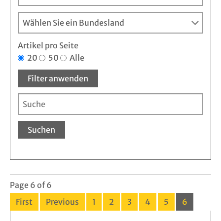
Artikel pro Seite
20
50
Alle
Filter anwenden
Suchen
Page 6 of 6
First
Previous
1
2
3
4
5
6