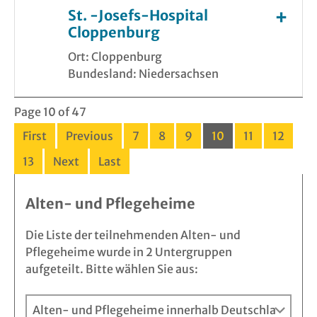
St. -Josefs-Hospital
Cloppenburg
Ort: Cloppenburg
Bundesland: Niedersachsen
Page 10 of 47
First
Previous
7
8
9
10
11
12
13
Next
Last
Alten- und Pflegeheime
Die Liste der teilnehmenden Alten- und
Pflegeheime wurde in 2 Untergruppen
aufgeteilt. Bitte wählen Sie aus: