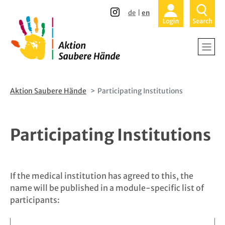
Direkt
Direkt
de
en
zum
zur
Inhalt
Hauptnavigation
Aktion Saubere Hände
Participating Institutions
Participating Institutions
If the medical institution has agreed to this, the
name will be published in a module-specific list of
participants: