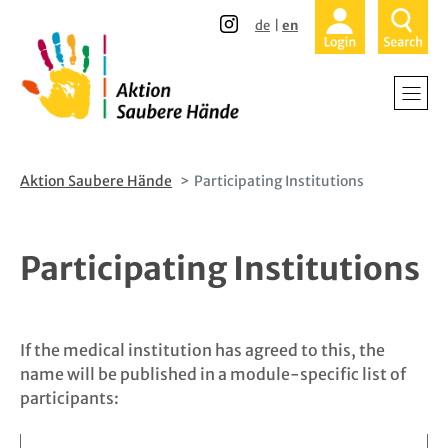
Direkt
Direkt
de
en
zum
zur
Inhalt
Hauptnavigation
Aktion Saubere Hände
Participating Institutions
Participating Institutions
If the medical institution has agreed to this, the
name will be published in a module-specific list of
participants: