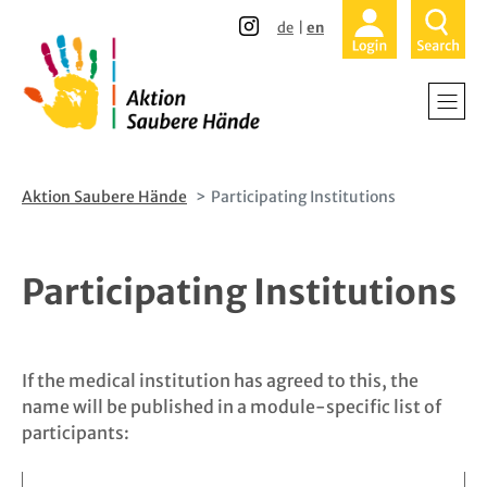
Direkt
Direkt
de
en
zum
zur
Inhalt
Hauptnavigation
Aktion Saubere Hände
Participating Institutions
Participating Institutions
If the medical institution has agreed to this, the
name will be published in a module-specific list of
participants: