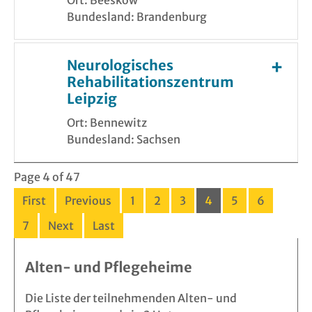
Bundesland: Brandenburg
Neurologisches
Rehabilitationszentrum
Leipzig
Ort: Bennewitz
Bundesland: Sachsen
Page 4 of 47
First
Previous
1
2
3
4
5
6
7
Next
Last
Alten- und Pflegeheime
Die Liste der teilnehmenden Alten- und