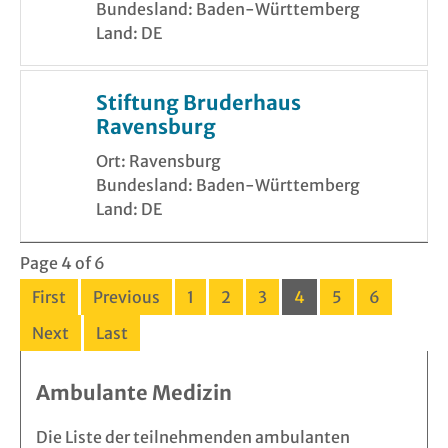
Bundesland: Baden-Württemberg
Land: DE
Stiftung Bruderhaus
Ravensburg
Ort: Ravensburg
Bundesland: Baden-Württemberg
Land: DE
Page 4 of 6
First
Previous
1
2
3
4
5
6
Next
Last
Ambulante Medizin
Die Liste der teilnehmenden ambulanten