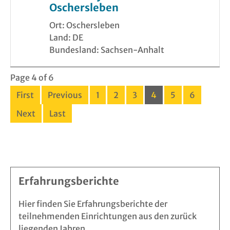
Oschersleben
Ort: Oschersleben
Land: DE
Bundesland: Sachsen-Anhalt
Page 4 of 6
First
Previous
1
2
3
4
5
6
Next
Last
Erfahrungsberichte
Hier finden Sie Erfahrungsberichte der
teilnehmenden Einrichtungen aus den zurück
liegenden Jahren.