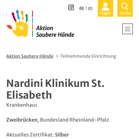
Direkt
Direkt
de
en
zum
zur
Inhalt
Hauptnavigation
Home
Krankenhä
Alten- und
Aktion Saubere Hände
Teilnehmende Einrichtung
Ambulante
Nardini Klinikum St.
Patienten 
Elisabeth
Über uns -
Krankenhaus
Zweibrücken
, Bundesland Rheinland-Pfalz
Teilnehmen
Aktuelles Zertifikat:
Silber
Aktuelles