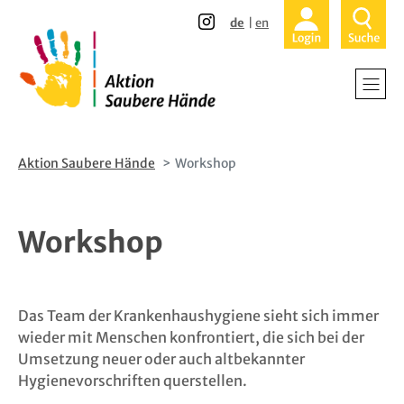
Direkt
Direkt
de
en
zum
zur
Inhalt
Hauptnavigation
Home
Veranstalt
Krankenhä
Team
Alten- und
Wissenschaf
Aktion Saubere Hände
Workshop
Ambulante
Elemente 
Workshop
Patienten 
Positionsp
Über uns -
Partner und
Das Team der Krankenhaushygiene sieht sich immer
wieder mit Menschen konfrontiert, die sich bei der
Teilnehmen
Umsetzung neuer oder auch altbekannter
Hygienevorschriften querstellen.
Aktuelles