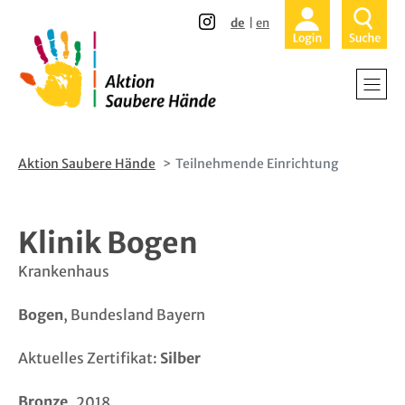
Direkt
Direkt
de
en
zum
zur
Inhalt
Hauptnavigation
Home
Krankenhä
Alten- und
Aktion Saubere Hände
Teilnehmende Einrichtung
Ambulante
Klinik Bogen
Patienten 
Krankenhaus
Über uns -
Bogen
, Bundesland Bayern
Teilnehmen
Aktuelles Zertifikat:
Silber
Aktuelles
Bronze
2018