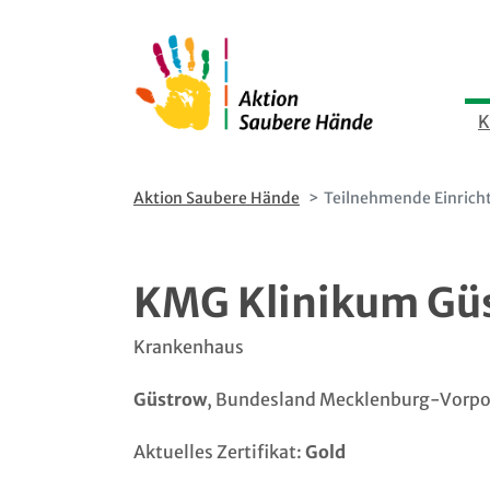
Direkt
Direkt
zum
zur
Inhalt
Hauptnavigation
K
Aktion Saubere Hände
Teilnehmende Einrich
KMG Klinikum G
Krankenhaus
Güstrow
, Bundesland Mecklenburg-Vor
Aktuelles Zertifikat:
Gold