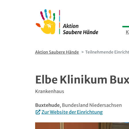
Direkt
Direkt
zum
zur
Inhalt
Hauptnavigation
K
Aktion Saubere Hände
Teilnehmende Einrich
Elbe Klinikum Bu
Krankenhaus
Buxtehude
, Bundesland Niedersachsen
Zur Website der Einrichtung