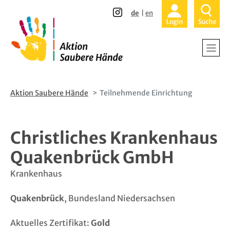
Direkt
Direkt
de
en
zum
zur
Inhalt
Hauptnavigation
Home
Krankenhä
Alten- und
Aktion Saubere Hände
Teilnehmende Einrichtung
Ambulante
Christliches Krankenhaus
Patienten 
Quakenbrück GmbH
Über uns -
Krankenhaus
Quakenbrück
, Bundesland Niedersachsen
Teilnehmen
Aktuelles Zertifikat:
Gold
Aktuelles