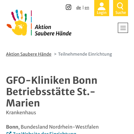
Direkt
Direkt
de
en
zum
zur
Inhalt
Hauptnavigation
Home
Krankenhä
Alten- und
Aktion Saubere Hände
Teilnehmende Einrichtung
Ambulante
GFO-Kliniken Bonn
Patienten 
Betriebsstätte St.-
Marien
Über uns -
Krankenhaus
Teilnehmen
Bonn
, Bundesland Nordrhein-Westfalen
Aktuelles