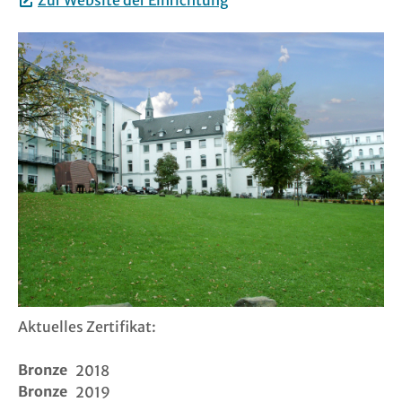
Zur Website der Einrichtung
Links
FAQ
Suche
Login
Logout
Kontakt
Impressu
Aktuelles Zertifikat:
Datenschu
Bronze
2018
Bronze
2019