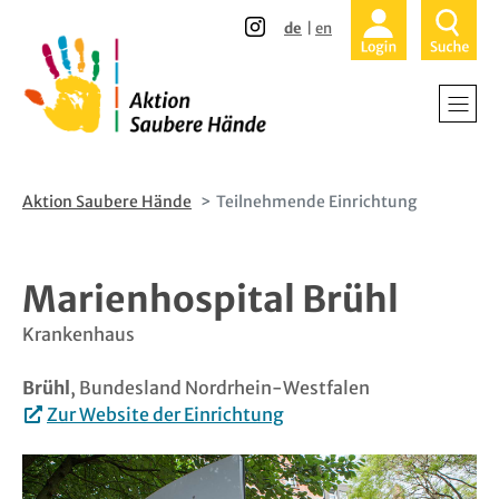
Direkt
Direkt
de
en
zum
zur
Inhalt
Hauptnavigation
Home
Krankenhä
Alten- und
Aktion Saubere Hände
Teilnehmende Einrichtung
Ambulante
Marienhospital Brühl
Patienten 
Krankenhaus
Über uns -
Brühl
, Bundesland Nordrhein-Westfalen
Zur Website der Einrichtung
Teilnehmen
Aktuelles