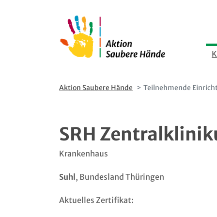
Direkt
Direkt
zum
zur
Inhalt
Hauptnavigation
K
Aktion Saubere Hände
Teilnehmende Einrich
SRH Zentralklini
Krankenhaus
Suhl
, Bundesland Thüringen
Aktuelles Zertifikat: