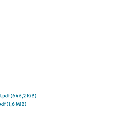
.pdf
(646,2 KiB)
pdf
(1,6 MiB)