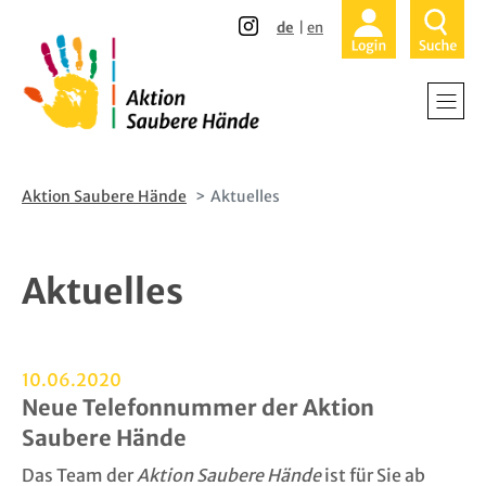
Direkt
Direkt
de
en
zum
zur
Inhalt
Hauptnavigation
Aktion Saubere Hände
Aktuelles
Aktuelles
10.06.2020
Neue Telefonnummer der Aktion
Saubere Hände
Das Team der
Aktion Saubere Hände
ist für Sie ab